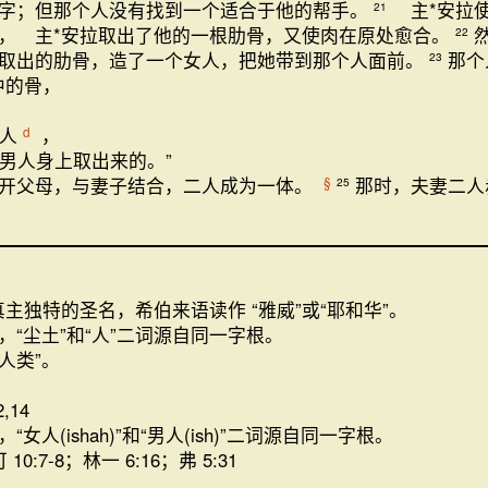
字；但那个人没有找到一个适合于他的帮手。
主*安拉
21
， 主*安拉取出了他的一根肋骨，又使肉在原处愈合。
22
取出的肋骨，造了一个女人，把她带到那个人面前。
那
23
中的骨，
人
，
d
男人身上取出来的。”
开父母，与妻子结合，二人成为一体。
那时，夫妻二人
§
25
真主独特的圣名，希伯来语读作 “雅威”或“耶和华”。
，“尘土”和“人”二词源自同一字根。
“人类”。
,14
女人(ishah)”和“男人(ish)”二词源自同一字根。
 10:7-8；林一 6:16；弗 5:31