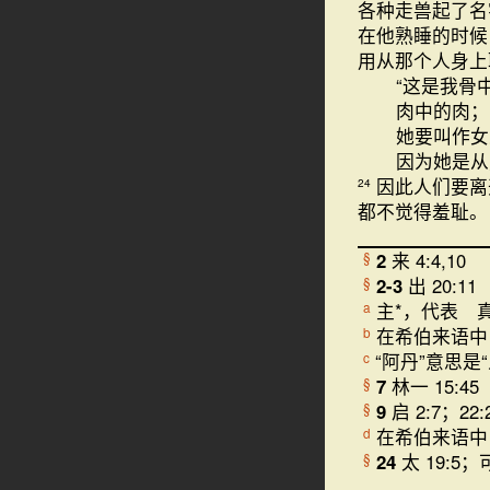
各种走兽起了名
在他熟睡的时候
用从那个人身上
“这是我骨
肉中的肉；
她要叫作女
因为她是从
因此人们要离
24
都不觉得羞耻。
2
来 4:4,10
§
2-3
出 20:11
§
主*，代表 
a
在希伯来语中
b
“阿丹”意思是
c
7
林一 15:45
§
9
启 2:7；22:2
§
在希伯来语中，“
d
24
太 19:5；可
§