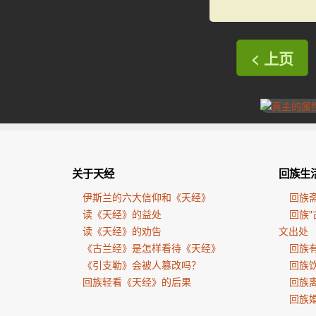
< 上页
关于天经
回族生
伊斯兰的六大信仰和《天经》
回族
读《天经》的益处
回族"
读《天经》的劝告
文出处
《古兰经》是怎样看待《天经》
回族有
《引支勒》会被人篡改吗？
回族
回族轻看《天经》的后果
回族
回族