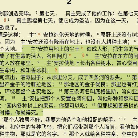
2
物都创造完毕。
第七天， 真主完成了他的工作；在第七
2
真主赐福第七天，使它成为圣洁，因为在这一天， 
§
3
歇息了。
源是这样： 主*
安拉造化天地的时候，
原野上还没有树
a
5
，因为 主*安拉还没有降雨在地上，也没有人耕种土地；
6
整个大地。
主*安拉用地上的尘土
造成人形，把生命的
b
7
成了有生命的活人，名叫阿丹
。
主*安拉在东方的阿
c
§
8
造的人放在那里。
主*安拉使地上长出各种树木，赏心悦目
9
有生命树，和知善恶树。
§
甸流出，灌溉园子；从那里分支，成了四条河的源头。
第
11
出产金子的哈腓拉地区；
那地区的金子优良；那里也有
12
，环绕着整个古实地区。
第三条河名叫底格里斯，流向亚
14
底河。
主*安拉把那个人安置在阿甸园，叫他耕种和照料
15
：“园内各种树上的果实，你都可以吃；
但那棵知善恶树
17
时候，你就得死。”
“那个人独居不好，我要为他造个和他相配的帮手。”
主
19
兽，和空中的各种飞鸟，把它们都带到那个人面前，看他如
种生物，那就是它的名字。
那个人就给各种牲畜、空中的
20