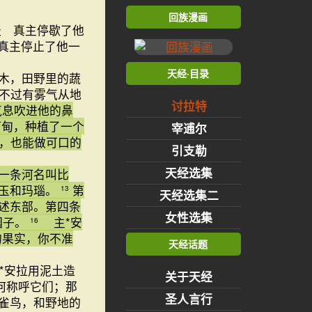
回族漫画
天 真主停歇了他
真主停止了他一
天经·目录
木，田野里的蔬
不过有雾气从地
讨拉特
气息吹进他的鼻
甸，种植了一个
宰逋尔
，也能做可口的
引支勒
天经选集
一条河名叫比
红玉和玛瑙。
第
13
天经选集二
述东部。第四条
女性选集
园子。
主*安
16
的果实，你不准
天经话题
*安拉用泥土造
关于天经
何称呼它们；那
圣人言行
雀鸟，和野地的