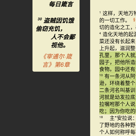
每日箴言
这样，天地万
1
盗贼因饥饿
的一切工作。
§
30
切的造化之工，
偷窃充饥，
造化天地的起
4
人不会鄙
菜还没有长起来
视他。
上升起，滋润
孔里，那个人就
《宰逋尔·箴
园子，把他所
言》第6章
食物。园中还
有一条河从阿
10
逊，环绕着整个
二条河名叫基训
河就是幼发拉
拉嘱咐那个人说
吃；因为你吃的
主*安拉说：
18
了野地的各种野
个人如何称呼每