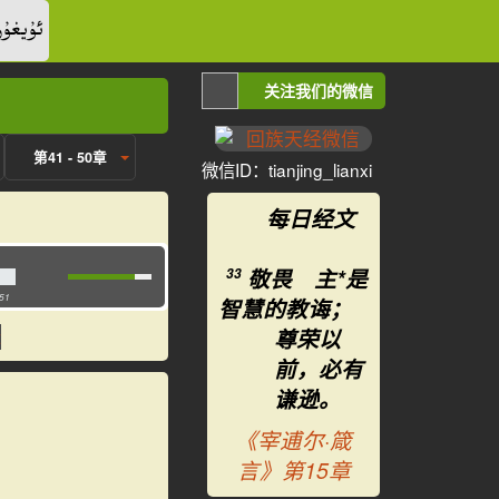
ئۇيغۇر
关注我们的微信
第41 - 50章
微信ID：tianjing_lianxi
每日经文
敬畏 主*是
33
:51
智慧的教诲；
尊荣以
前，必有
谦逊。
《宰逋尔·箴
言》第15章