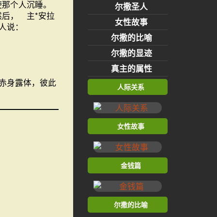
使那个人沉睡。
尔撒圣人
然后， 主*安拉
女性故事
个人说：
尔撒的比喻
尔撒的显迹
真主的属性
赤身露体，彼此
人际关系
女性故事
金钱篇
尔撒的比喻