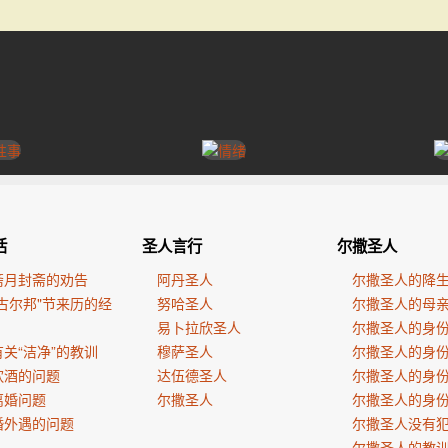
活
圣人言行
尔撒圣人
斋月封斋的劝告
阿丹圣人
尔撒圣人的降
古尔邦"节来历的经
努哈圣人
尔撒圣人的母
易卜拉欣圣人
尔撒圣人的身
关“洁净”的教训
穆萨圣人
尔撒圣人的身
饮酒的问题
达伍德圣人
尔撒圣人的身
离婚问题
尔撒圣人
尔撒圣人的身
婚外遇的问题
尔撒圣人没有
尔撒圣人的教