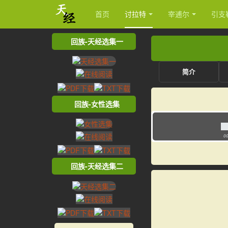
首页
讨拉特
宰逋尔
引支
回族-天经选集一
简介
回族-女性选集
00
回族-天经选集二