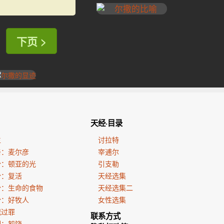
下页 >
天经·目录
生
讨拉特
亲：麦尔彦
宰逋尔
份：顿亚的光
引支勒
份：复活
天经选集
份：生命的食物
天经选集二
份：好牧人
女性选集
犯过罪
联系方式
训：恕饶