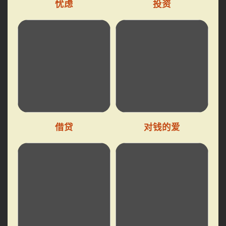
忧虑
投资
借贷
对钱的爱