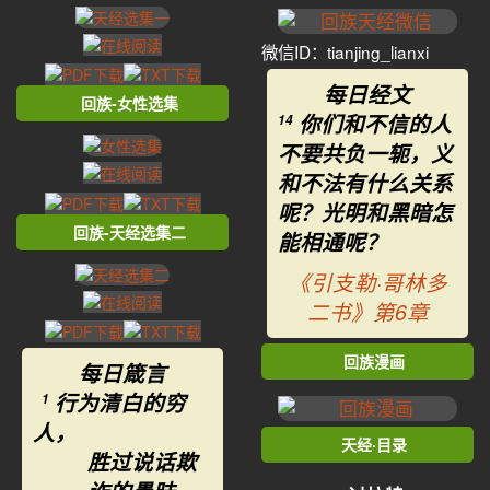
微信ID：tianjing_lianxi
每日经文
回族-女性选集
你们和不信的人
14
不要共负一轭，义
和不法有什么关系
呢？光明和黑暗怎
回族-天经选集二
能相通呢？
《引支勒·哥林多
二书》第6章
回族漫画
每日箴言
行为清白的穷
1
人，
天经·目录
胜过说话欺