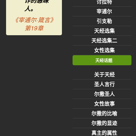
诈的愚昧
讨拉特
人。
宰逋尔
《宰逋尔·箴言》
引支勒
第19章
天经选集
天经选集二
女性选集
天经话题
关于天经
圣人言行
尔撒圣人
女性故事
尔撒的比喻
尔撒的显迹
真主的属性