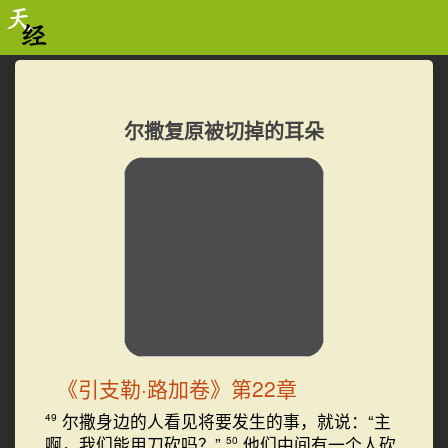
尔撒复原被切掉的耳朵
《引支勒·路加卷》第22章
尔撒身边的人看见将要发生的事，就说：“主
49
啊，我们能用刀砍吗？”
他们中间有一个人砍
50