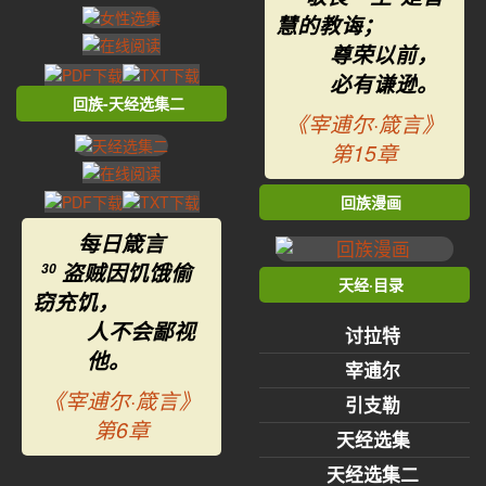
慧的教诲；
尊荣以前，
必有谦逊。
回族-天经选集二
《宰逋尔·箴言》
第15章
回族漫画
每日箴言
盗贼因饥饿偷
30
天经·目录
窃充饥，
人不会鄙视
讨拉特
他。
宰逋尔
《宰逋尔·箴言》
引支勒
第6章
天经选集
天经选集二