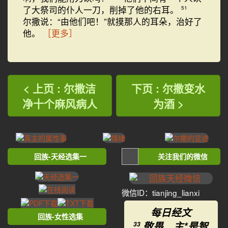
了大祭司的仆人一刀，削掉了他的右耳。
51
尔撒说：“由他们吧！”就摸那人的耳朵，治好了
他。
［更多］
< 上页 : 尔撒洁
下页 : 尔撒变水
净十个麻风病人
为酒 >
回族-天经选集一
关注我们的微信
微信ID：tianjing_lianxi
每日经文
回族-女性选集
敬畏 主*是智
33